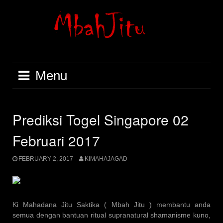
Skip
to
content
Menu
Prediksi Togel Singapore 02
Februari 2017
FEBRUARY 2, 2017
KIMAHAJAGAD
Ki Mahadana Jitu Saktika ( Mbah Jitu ) membantu anda
semua dengan bantuan ritual supranatural shamanisme kuno,