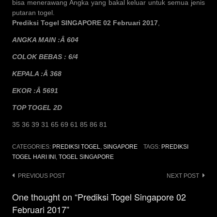
bisa menerawang Angka yang bakal keluar untuk semua jenis
putaran togel.
Prediksi Togel SINGAPORE 02 Februari 2017
,
ANGKA MAIN :Â 604
COLOK BEBAS : 6/4
KEPALA :Â 368
EKOR :Â 5691
TOP TOGEL 2D
35 36 39 31 65 69 61 85 86 81
CATEGORIES:
PREDIKSI TOGEL
,
SINGAPORE
TAGS:
PREDIKSI
TOGEL HARI INI
,
TOGEL SINGAPORE
Post
PREVIOUS POST
NEXT POST
navigation
One thought on “Prediksi Togel Singapore 02
Februari 2017”