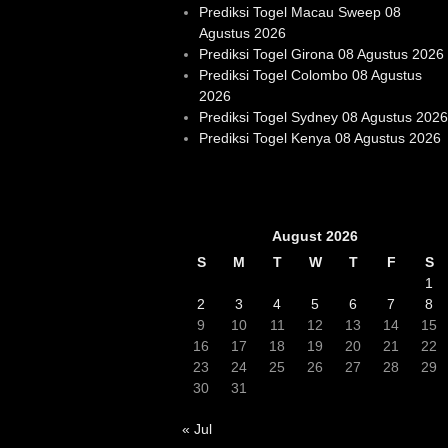
Prediksi Togel Macau Sweep 08
Agustus 2026
Prediksi Togel Girona 08 Agustus 2026
Prediksi Togel Colombo 08 Agustus
2026
Prediksi Togel Sydney 08 Agustus 2026
Prediksi Togel Kenya 08 Agustus 2026
Slot Gacor
August 2026
S
M
T
W
T
F
S
1
2
3
4
5
6
7
8
9
10
11
12
13
14
15
16
17
18
19
20
21
22
23
24
25
26
27
28
29
30
31
« Jul