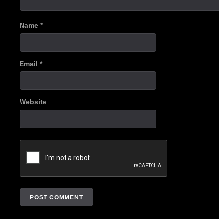
Name
*
Email
*
Website