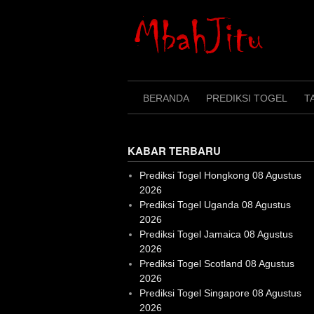
Skip
to
content
BERANDA
PREDIKSI TOGEL
T
KABAR TERBARU
Prediksi Togel Hongkong 08 Agustus
2026
Prediksi Togel Uganda 08 Agustus
2026
Prediksi Togel Jamaica 08 Agustus
2026
Prediksi Togel Scotland 08 Agustus
2026
Prediksi Togel Singapore 08 Agustus
2026