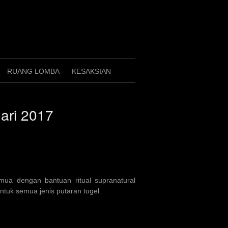
RUANG LOMBA
KESAKSIAN
ari 2017
ua dengan bantuan ritual supranatural
tuk semua jenis putaran togel.