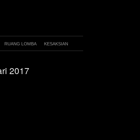
RUANG LOMBA
KESAKSIAN
ari 2017