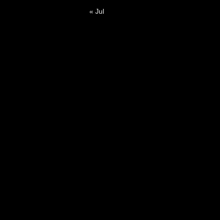
« Jul