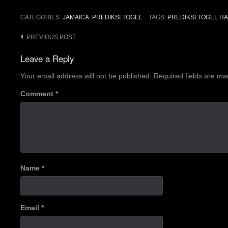
CATEGORIES:
JAMAICA
,
PREDIKSI TOGEL
TAGS:
PREDIKSI TOGEL HAR
Post
PREVIOUS POST
navigation
Leave a Reply
Your email address will not be published.
Required fields are m
Comment
*
Name
*
Email
*