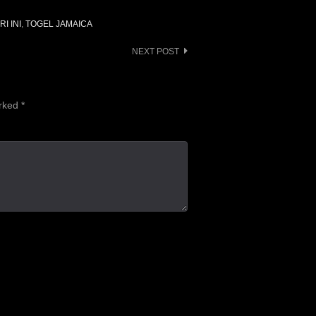
I INI
,
TOGEL JAMAICA
NEXT POST
arked
*