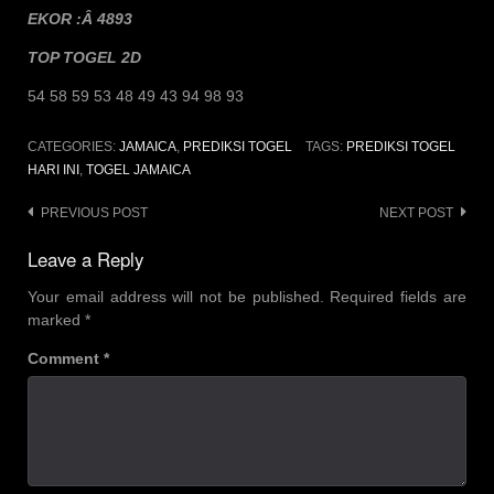
EKOR :Â 4893
TOP TOGEL 2D
54 58 59 53 48 49 43 94 98 93
CATEGORIES:
JAMAICA
,
PREDIKSI TOGEL
TAGS:
PREDIKSI TOGEL
HARI INI
,
TOGEL JAMAICA
Post
PREVIOUS POST
NEXT POST
navigation
Leave a Reply
Your email address will not be published.
Required fields are
marked
*
Comment
*