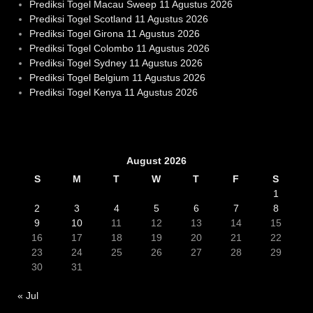
Prediksi Togel Macau Sweep 11 Agustus 2026
Prediksi Togel Scotland 11 Agustus 2026
Prediksi Togel Girona 11 Agustus 2026
Prediksi Togel Colombo 11 Agustus 2026
Prediksi Togel Sydney 11 Agustus 2026
Prediksi Togel Belgium 11 Agustus 2026
Prediksi Togel Kenya 11 Agustus 2026
Slot Gacor
August 2026
S
M
T
W
T
F
S
1
2
3
4
5
6
7
8
9
10
11
12
13
14
15
16
17
18
19
20
21
22
23
24
25
26
27
28
29
30
31
« Jul