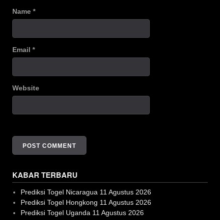
Name
*
Email
*
Website
KABAR TERBARU
Prediksi Togel Nicaragua 11 Agustus 2026
Prediksi Togel Hongkong 11 Agustus 2026
Prediksi Togel Uganda 11 Agustus 2026