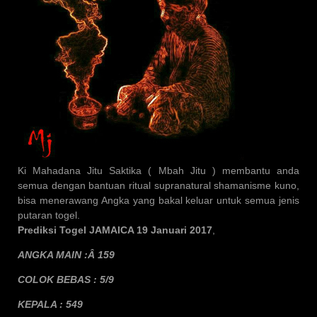
Ki Mahadana Jitu Saktika ( Mbah Jitu ) membantu anda
semua dengan bantuan ritual supranatural shamanisme kuno,
bisa menerawang Angka yang bakal keluar untuk semua jenis
putaran togel.
Prediksi Togel JAMAICA 19 Januari 2017
,
ANGKA MAIN :Â 159
COLOK BEBAS : 5/9
KEPALA : 549