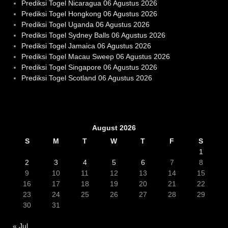
Prediksi Togel Nicaragua 06 Agustus 2026
Prediksi Togel Hongkong 06 Agustus 2026
Prediksi Togel Uganda 06 Agustus 2026
Prediksi Togel Sydney Balls 06 Agustus 2026
Prediksi Togel Jamaica 06 Agustus 2026
Prediksi Togel Macau Sweep 06 Agustus 2026
Prediksi Togel Singapore 06 Agustus 2026
Prediksi Togel Scotland 06 Agustus 2026
Slot Gacor
August 2026
S
M
T
W
T
F
S
1
2
3
4
5
6
7
8
9
10
11
12
13
14
15
16
17
18
19
20
21
22
23
24
25
26
27
28
29
30
31
« Jul