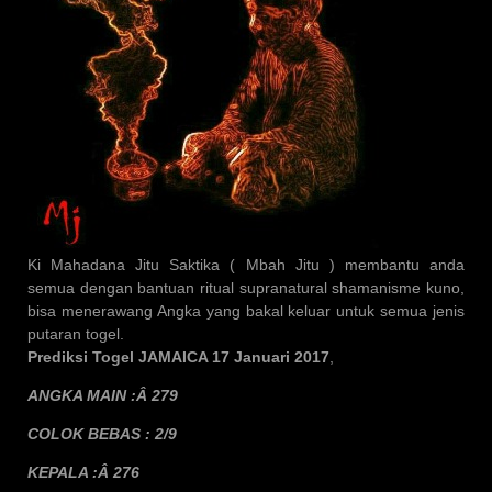
Ki Mahadana Jitu Saktika ( Mbah Jitu ) membantu anda
semua dengan bantuan ritual supranatural shamanisme kuno,
bisa menerawang Angka yang bakal keluar untuk semua jenis
putaran togel.
Prediksi Togel JAMAICA 17 Januari 2017
,
ANGKA MAIN :Â 279
COLOK BEBAS : 2/9
KEPALA :Â 276