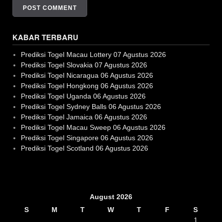
KABAR TERBARU
Prediksi Togel Macau Lottery 07 Agustus 2026
Prediksi Togel Slovakia 07 Agustus 2026
Prediksi Togel Nicaragua 06 Agustus 2026
Prediksi Togel Hongkong 06 Agustus 2026
Prediksi Togel Uganda 06 Agustus 2026
Prediksi Togel Sydney Balls 06 Agustus 2026
Prediksi Togel Jamaica 06 Agustus 2026
Prediksi Togel Macau Sweep 06 Agustus 2026
Prediksi Togel Singapore 06 Agustus 2026
Prediksi Togel Scotland 06 Agustus 2026
Slot Gacor
August 2026
S
M
T
W
T
F
S
1