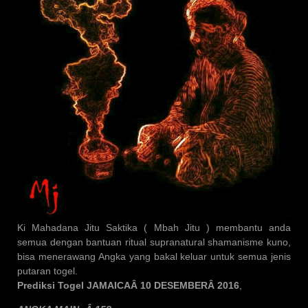
Ki Mahadana Jitu Saktika ( Mbah Jitu ) membantu anda
semua dengan bantuan ritual supranatural shamanisme kuno,
bisa menerawang Angka yang bakal keluar untuk semua jenis
putaran togel.
Prediksi Togel JAMAICAÂ 10 DESEMBERÂ 2016
,