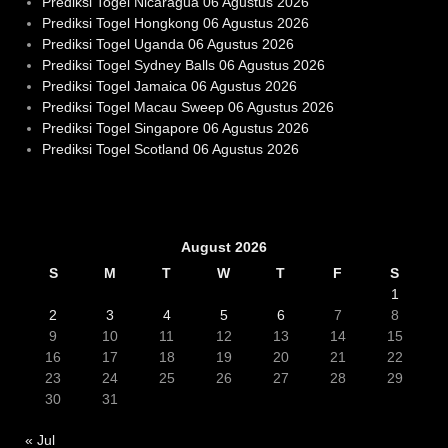
Prediksi Togel Nicaragua 06 Agustus 2026
Prediksi Togel Hongkong 06 Agustus 2026
Prediksi Togel Uganda 06 Agustus 2026
Prediksi Togel Sydney Balls 06 Agustus 2026
Prediksi Togel Jamaica 06 Agustus 2026
Prediksi Togel Macau Sweep 06 Agustus 2026
Prediksi Togel Singapore 06 Agustus 2026
Prediksi Togel Scotland 06 Agustus 2026
Slot Gacor
August 2026
S
M
T
W
T
F
S
1
2
3
4
5
6
7
8
9
10
11
12
13
14
15
16
17
18
19
20
21
22
23
24
25
26
27
28
29
30
31
« Jul