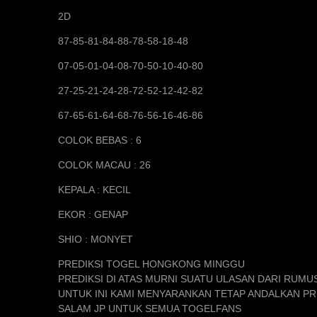
2D
87-85-81-84-88-78-58-18-48
07-05-01-04-08-70-50-10-40-80
27-25-21-24-28-72-52-12-42-82
67-65-61-64-68-76-56-16-46-86
COLOK BEBAS : 6
COLOK MACAU : 26
KEPALA : KECIL
EKOR : GENAP
SHIO : MONYET
PREDIKSI TOGEL HONGKONG MINGGU
PREDIKSI DI ATAS MURNI SUATU ULASAN DARI RUM
UNTUK INI KAMI MENYARANKAN TETAP ANDALKAN PRE
SALAM JP UNTUK SEMUA TOGELFANS