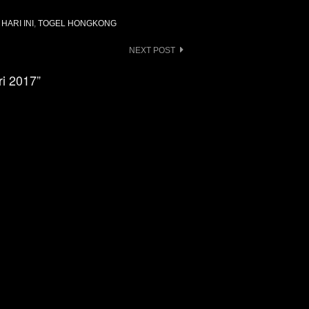
HARI INI
,
TOGEL HONGKONG
NEXT POST
ri 2017”