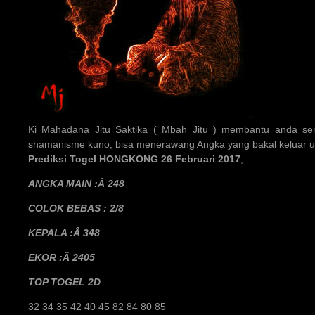
Ki Mahadana Jitu Saktika ( Mbah Jitu ) membantu anda sem
shamanisme kuno, bisa menerawang Angka yang bakal keluar un
Prediksi Togel HONGKONG 26 Februari 2017
,
ANGKA MAIN :Â 248
COLOK BEBAS : 2/8
KEPALA :Â 348
EKOR :Â 2405
TOP TOGEL 2D
32 34 35 42 40 45 82 84 80 85