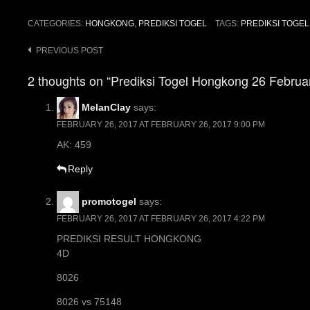
CATEGORIES:
HONGKONG
,
PREDIKSI TOGEL
TAGS:
PREDIKSI TOGEL 
Post
PREVIOUS POST
navigation
2 thoughts on “Prediksi Togel Hongkong 26 Februa
MelanClay
says:
FEBRUARY 26, 2017 AT FEBRUARY 26, 2017 9:00 PM
AK: 459
Reply
promotogel
says:
FEBRUARY 26, 2017 AT FEBRUARY 26, 2017 4:22 PM
PREDIKSI RESULT HONGKONG
4D
8026
8026 vs 75148