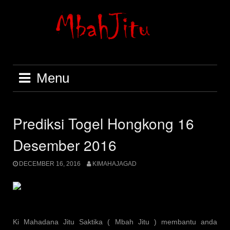
Skip
to
content
Menu
Prediksi Togel Hongkong 16
Desember 2016
DECEMBER 16, 2016
KIMAHAJAGAD
Ki Mahadana Jitu Saktika ( Mbah Jitu ) membantu anda