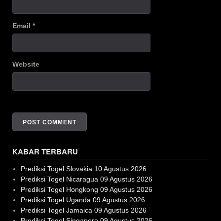
Email
*
Website
KABAR TERBARU
Prediksi Togel Slovakia 10 Agustus 2026
Prediksi Togel Nicaragua 09 Agustus 2026
Prediksi Togel Hongkong 09 Agustus 2026
Prediksi Togel Uganda 09 Agustus 2026
Prediksi Togel Jamaica 09 Agustus 2026
Prediksi Togel Singapore 09 Agustus 2026