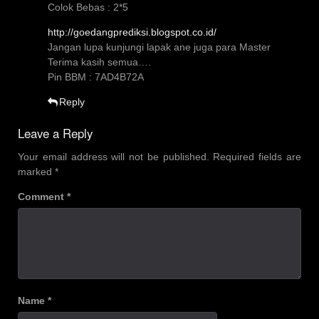
Colok Bebas : 2*5
http://goedangprediksi.blogspot.co.id/
Jangan lupa kunjungi lapak ane juga para Master
Terima kasih semua….
Pin BBM : 7AD4B72A
Reply
Leave a Reply
Your email address will not be published.
Required fields are
marked
*
Comment
*
Name
*