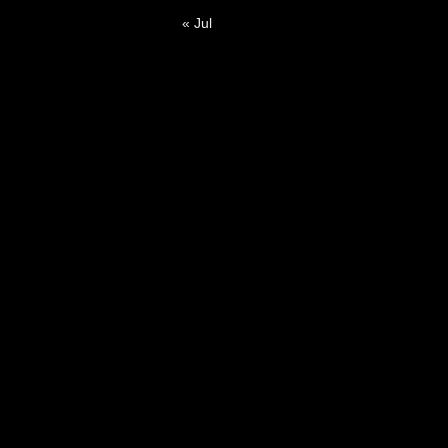
« Jul