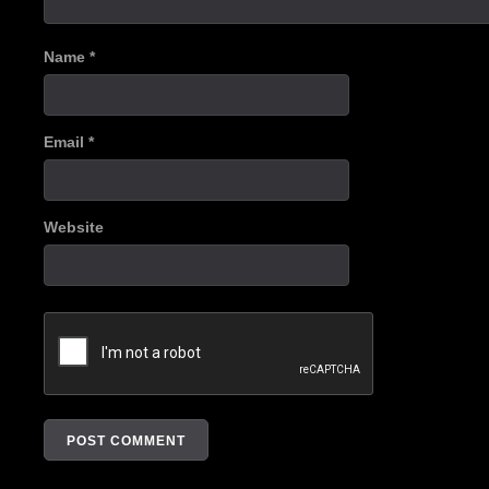
Name
*
Email
*
Website