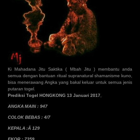
Ki Mahadana Jitu Saktika ( Mbah Jitu ) membantu anda
semua dengan bantuan ritual supranatural shamanisme kuno,
bisa menerawang Angka yang bakal keluar untuk semua jenis
putaran togel.
Prediksi Togel HONGKONG 13 Januari 2017
,
ANGKA MAIN : 947
COLOK BEBAS : 4/7
KEPALA :Â 129
EKOR : 7359