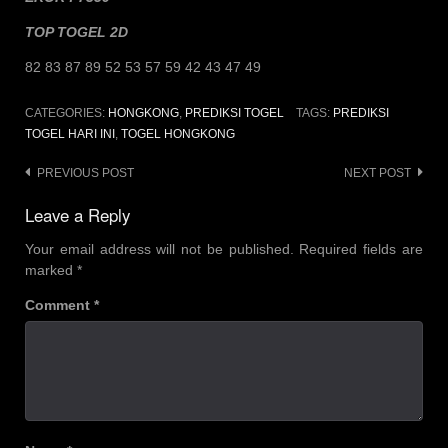
TOP TOGEL 2D
82 83 87 89 52 53 57 59 42 43 47 49
CATEGORIES:
HONGKONG
,
PREDIKSI TOGEL
TAGS:
PREDIKSI
TOGEL HARI INI
,
TOGEL HONGKONG
Post
PREVIOUS POST
NEXT POST
navigation
Leave a Reply
Your email address will not be published.
Required fields are
marked
*
Comment
*