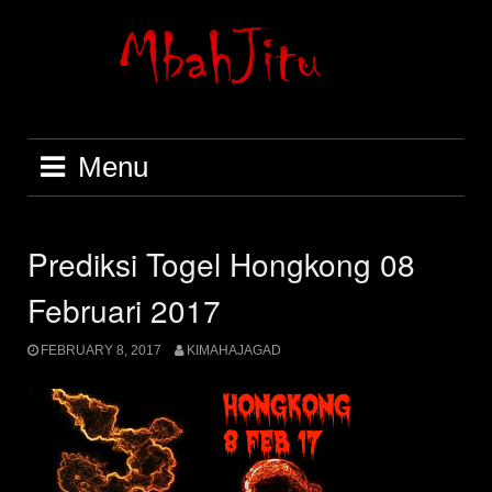
Skip
to
content
Menu
Prediksi Togel Hongkong 08
Februari 2017
FEBRUARY 8, 2017
KIMAHAJAGAD