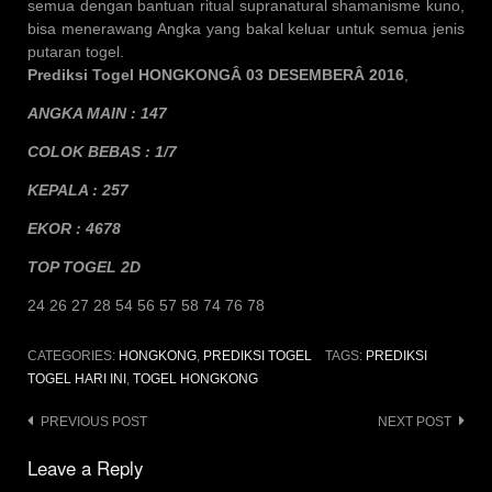
semua dengan bantuan ritual supranatural shamanisme kuno,
bisa menerawang Angka yang bakal keluar untuk semua jenis
putaran togel.
Prediksi Togel HONGKONGÂ 03 DESEMBERÂ 2016
,
ANGKA MAIN : 147
COLOK BEBAS : 1/7
KEPALA : 257
EKOR : 4678
TOP TOGEL 2D
24 26 27 28 54 56 57 58 74 76 78
CATEGORIES:
HONGKONG
,
PREDIKSI TOGEL
TAGS:
PREDIKSI
TOGEL HARI INI
,
TOGEL HONGKONG
Post
PREVIOUS POST
NEXT POST
navigation
Leave a Reply