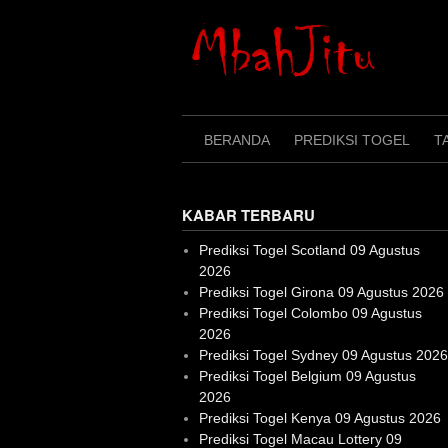
Skip
to
content
BERANDA
PREDIKSI TOGEL
T
KABAR TERBARU
Prediksi Togel Scotland 09 Agustus
2026
Prediksi Togel Girona 09 Agustus 2026
Prediksi Togel Colombo 09 Agustus
2026
Prediksi Togel Sydney 09 Agustus 2026
Prediksi Togel Belgium 09 Agustus
2026
Prediksi Togel Kenya 09 Agustus 2026
Prediksi Togel Macau Lottery 09