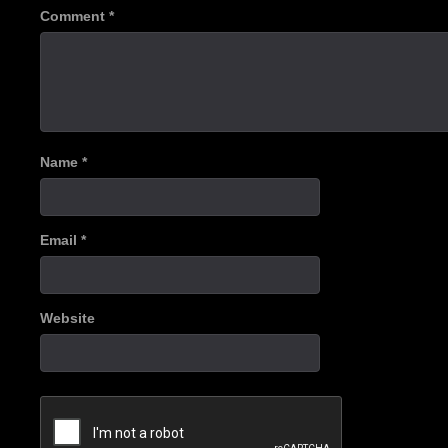
Comment
*
Name
*
Email
*
Website