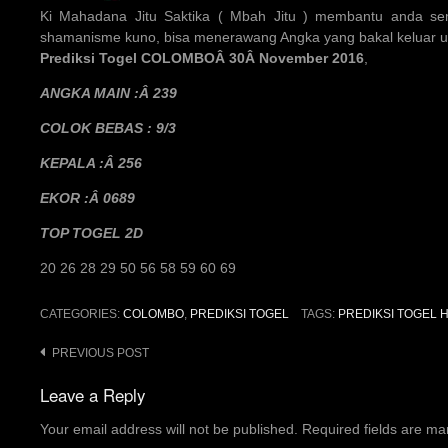
Ki Mahadana Jitu Saktika ( Mbah Jitu ) membantu anda sem
shamanisme kuno, bisa menerawang Angka yang bakal keluar un
Prediksi Togel COLOMBOÂ 30Â November 2016
,
ANGKA MAIN :Â 239
COLOK BEBAS : 9/3
KEPALA :Â 256
EKOR :Â 0689
TOP TOGEL 2D
20 26 28 29 50 56 58 59 60 69
CATEGORIES:
COLOMBO
,
PREDIKSI TOGEL
TAGS:
PREDIKSI TOGEL H
Post
PREVIOUS POST
navigation
Leave a Reply
Your email address will not be published.
Required fields are m