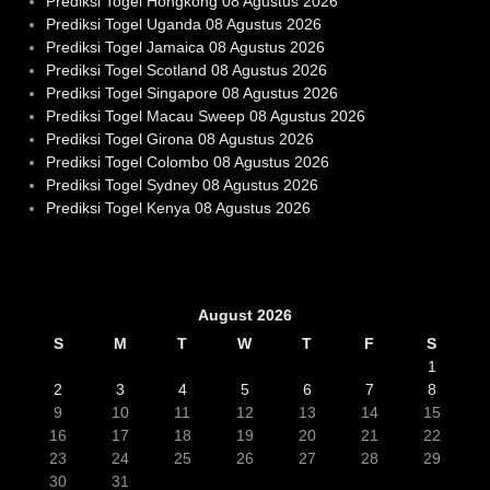
Prediksi Togel Hongkong 08 Agustus 2026
Prediksi Togel Uganda 08 Agustus 2026
Prediksi Togel Jamaica 08 Agustus 2026
Prediksi Togel Scotland 08 Agustus 2026
Prediksi Togel Singapore 08 Agustus 2026
Prediksi Togel Macau Sweep 08 Agustus 2026
Prediksi Togel Girona 08 Agustus 2026
Prediksi Togel Colombo 08 Agustus 2026
Prediksi Togel Sydney 08 Agustus 2026
Prediksi Togel Kenya 08 Agustus 2026
Slot Gacor
August 2026
S
M
T
W
T
F
S
1
2
3
4
5
6
7
8
9
10
11
12
13
14
15
16
17
18
19
20
21
22
23
24
25
26
27
28
29
30
31