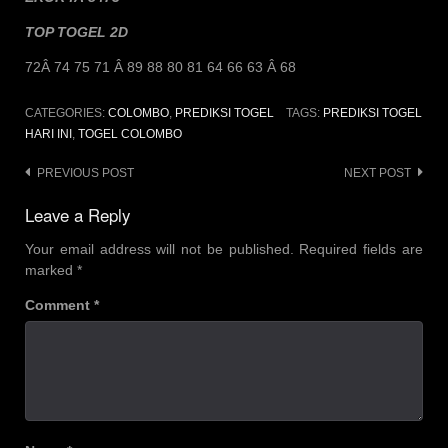
TOP TOGEL 2D
72Â 74 75 71 Â 89 88 80 81 64 66 63 Â 68
CATEGORIES:
COLOMBO
,
PREDIKSI TOGEL
TAGS:
PREDIKSI TOGEL
HARI INI
,
TOGEL COLOMBO
Post
PREVIOUS POST
NEXT POST
navigation
Leave a Reply
Your email address will not be published.
Required fields are
marked
*
Comment
*