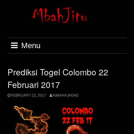
Skip
to
content
Menu
Prediksi Togel Colombo 22
Februari 2017
FEBRUARY 22, 2017
KIMAHAJAGAD