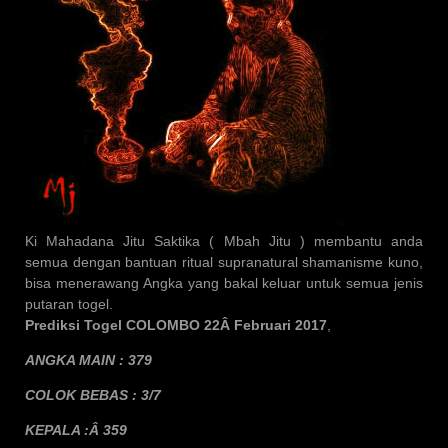
Ki Mahadana Jitu Saktika ( Mbah Jitu ) membantu anda
semua dengan bantuan ritual supranatural shamanisme kuno,
bisa menerawang Angka yang bakal keluar untuk semua jenis
putaran togel.
Prediksi Togel COLOMBO 22Â Februari 2017
,
ANGKA MAIN : 379
COLOK BEBAS : 3/7
KEPALA :Â 359