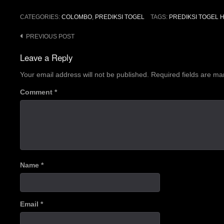
CATEGORIES:
COLOMBO
,
PREDIKSI TOGEL
TAGS:
PREDIKSI TOGEL H
Post
PREVIOUS POST
navigation
Leave a Reply
Your email address will not be published.
Required fields are m
Comment
*
Name
*
Email
*