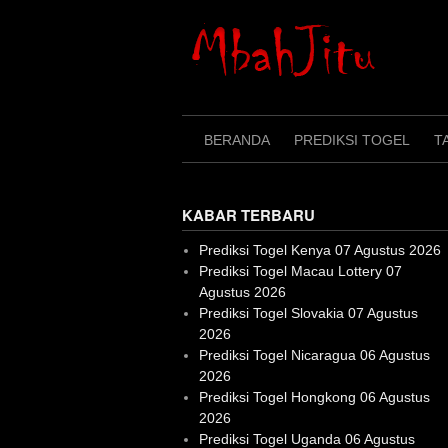
Skip
to
content
BERANDA
PREDIKSI TOGEL
T
KABAR TERBARU
Prediksi Togel Kenya 07 Agustus 2026
Prediksi Togel Macau Lottery 07
Agustus 2026
Prediksi Togel Slovakia 07 Agustus
2026
Prediksi Togel Nicaragua 06 Agustus
2026
Prediksi Togel Hongkong 06 Agustus
2026
Prediksi Togel Uganda 06 Agustus