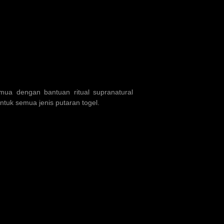
ua dengan bantuan ritual supranatural
tuk semua jenis putaran togel.