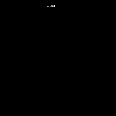
« Jul