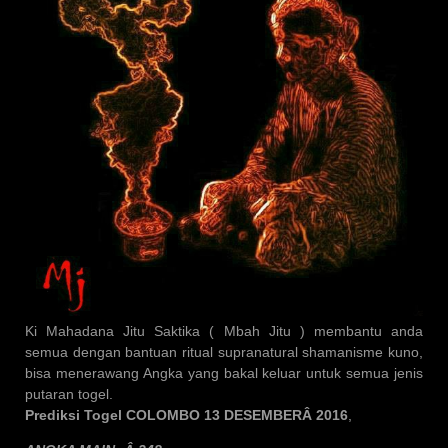
Ki Mahadana Jitu Saktika ( Mbah Jitu ) membantu anda
semua dengan bantuan ritual supranatural shamanisme kuno,
bisa menerawang Angka yang bakal keluar untuk semua jenis
putaran togel.
Prediksi Togel COLOMBO 13 DESEMBERÂ 2016
,