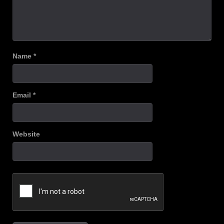
Name
*
Email
*
Website