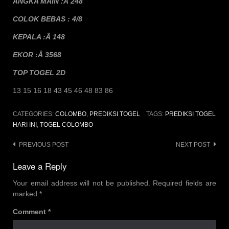
ANGKA MAIN :Â 248
COLOK BEBAS : 4/8
KEPALA :Â 148
EKOR :Â 3568
TOP TOGEL 2D
13 15 16 18 43 45 46 48 83 86
CATEGORIES:
COLOMBO
,
PREDIKSI TOGEL
TAGS:
PREDIKSI TOGEL
HARI INI
,
TOGEL COLOMBO
Post
PREVIOUS POST
NEXT POST
navigation
Leave a Reply
Your email address will not be published.
Required fields are
marked
*
Comment
*