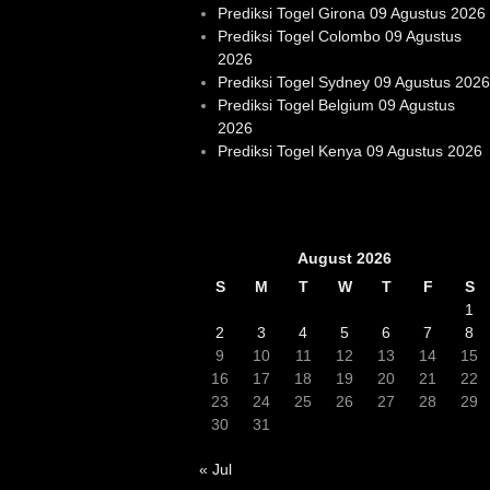
Prediksi Togel Girona 09 Agustus 2026
Prediksi Togel Colombo 09 Agustus
2026
Prediksi Togel Sydney 09 Agustus 2026
Prediksi Togel Belgium 09 Agustus
2026
Prediksi Togel Kenya 09 Agustus 2026
Slot Gacor
August 2026
S
M
T
W
T
F
S
1
2
3
4
5
6
7
8
9
10
11
12
13
14
15
16
17
18
19
20
21
22
23
24
25
26
27
28
29
30
31
« Jul