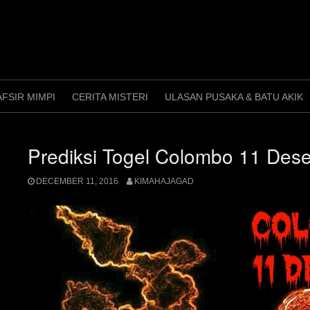
AFSIR MIMPI
CERITA MISTERI
ULASAN PUSAKA & BATU AKIK
Prediksi Togel Colombo 11 Des
DECEMBER 11, 2016
KIMAHAJAGAD