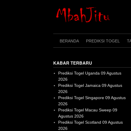
Skip
to
content
BERANDA
PREDIKSI TOGEL
T
KABAR TERBARU
Prediksi Togel Uganda 09 Agustus
2026
Prediksi Togel Jamaica 09 Agustus
2026
Prediksi Togel Singapore 09 Agustus
2026
Prediksi Togel Macau Sweep 09
Agustus 2026
Prediksi Togel Scotland 09 Agustus
2026