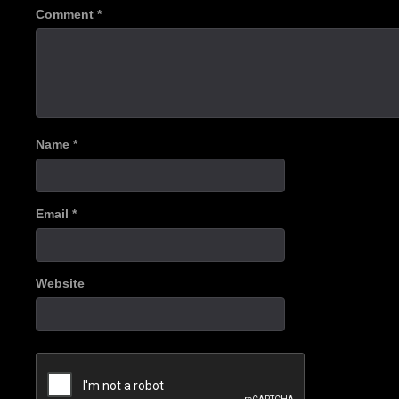
Comment
*
Name
*
Email
*
Website