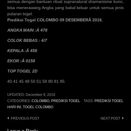
semua dengan bantuan ritual supranatural shamanisme kuno,
bisa menerawang Angka yang bakal keluar untuk semua jenis
putaran togel.
Prediksi Togel COLOMBO 09 DESEMBERÂ 2016
,
ANGKA MAIN :Â 478
COLOK BEBAS : 4/7
KEPALA :Â 458
EKOR :Â 0158
TOP TOGEL 2D
40 41 45 48 50 51 58 80 81 85
UPDATED:
December 9, 2016
CATEGORIES:
COLOMBO
,
PREDIKSI TOGEL
TAGS:
PREDIKSI TOGEL
HARI INI
,
TOGEL COLOMBO
Post
PREVIOUS POST
NEXT POST
navigation
Leave a Reply