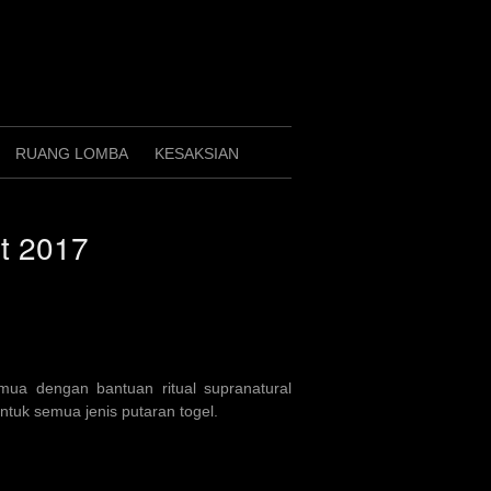
RUANG LOMBA
KESAKSIAN
t 2017
ua dengan bantuan ritual supranatural
tuk semua jenis putaran togel.