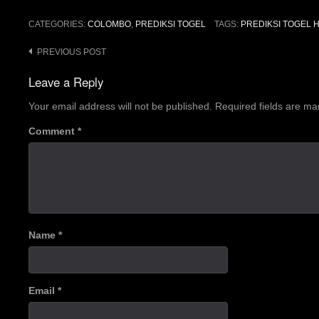
CATEGORIES:
COLOMBO
,
PREDIKSI TOGEL
TAGS:
PREDIKSI TOGEL H
Post
PREVIOUS POST
navigation
Leave a Reply
Your email address will not be published.
Required fields are m
Comment
*
Name
*
Email
*