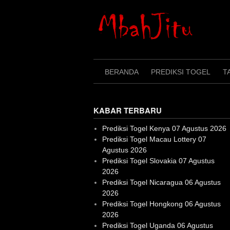
Skip
to
content
BERANDA
PREDIKSI TOGEL
T
KABAR TERBARU
Prediksi Togel Kenya 07 Agustus 2026
Prediksi Togel Macau Lottery 07
Agustus 2026
Prediksi Togel Slovakia 07 Agustus
2026
Prediksi Togel Nicaragua 06 Agustus
2026
Prediksi Togel Hongkong 06 Agustus
2026
Prediksi Togel Uganda 06 Agustus