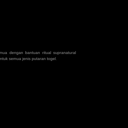
ua dengan bantuan ritual supranatural
tuk semua jenis putaran togel.