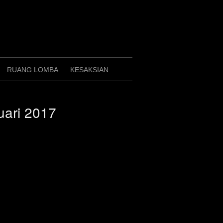
RUANG LOMBA
KESAKSIAN
uari 2017