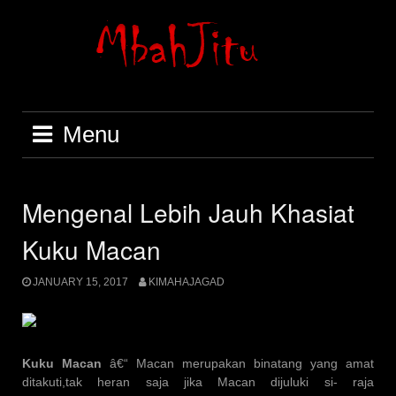
Skip
to
content
Menu
Mengenal Lebih Jauh Khasiat
Kuku Macan
JANUARY 15, 2017
KIMAHAJAGAD
Kuku Macan
â€“ Macan merupakan binatang yang amat
ditakuti,tak heran saja jika Macan dijuluki si- raja