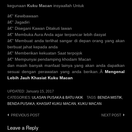
kegunaan
Kuku Macan
insyaallah Untuk
â€“ Kewibawaan
â€“ Jagadiri
â€“ Disegani Kawan Ditakuti lawan
â€“ Membuka Aura Anda agar terpancar lebih dasyat
â€“ Membuat anda terlihat sangar di depan orang yang akan
berbuat jahat kepada anda
â€“ Memberikan kekuatan Saat terpojok
â€“ Mempunyai pendamping khodam Macan
dan masih banyak manfaat lainya yang akan anda dapatkan
sesuai dengan perawatan yang anda berikan..Â
Mengenal
Lebih Jauh Khasiat Kuku Macan
UPDATED:
January 15, 2017
CATEGORIES:
ULASAN PUSAKA & BATU AKIK
TAGS:
BENDA MISTIK
,
BENDA PUSAKA
,
KHASIAT KUKU MACAN
,
KUKU MACAN
Post
PREVIOUS POST
NEXT POST
navigation
Leave a Reply