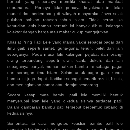
bertuah yang dipercaya memiliki khasiat atau manfaat
supranatural. Percaya tidak percaya keyakinan ini telah
muncul dan berkembang di wilayah masyarakat Jawa sejak
puluhan bahkan ratusan tahun silam. Tidak heran jika
kemudian jenis bambu bertuah ini banyak diburu kalangan
kolektor dengan harga atau mahar cukup mengejutkan.
Khasiat Pring Patil Lele yang utama yakni sebagai pagar dari
ilmu gaib seperti santet, guna-guna, tenun, pelet dan lain
sebagainya. Pada masa lalu kalangan pejabat dan orang-
orang terpandang seperti lurah, carik, dukuh, dan lain
sebagainya banyak memanfaatkan bambu ini sebagai pagar
dari serangan ilmu hitam. Selain untuk pagar gaib konon
bambu ini juga dapat dijadikan sebagai penarik rezeki, bisnis,
dan meningkatkan pamor atau derajat seseorang.
Secara kasap mata bambu patil lele memiliki bentuk
menyerupai ikan lele yang dikedua sisinya terdapat patil.
Dalam gambaran bambu patil tersebut berbentuk cabang di
kedua sisinya.
Sementara itu cara mengetes keaslian bambu patil lele
mungkin tidak bisa dilakukan secara ilmiah, namun beberapa