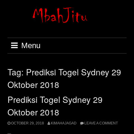
Skip
to
content
Menu
Tag:
Prediksi Togel Sydney 29
Oktober 2018
Prediksi Togel Sydney 29
Oktober 2018
OCTOBER 29, 2018
KIMAHAJAGAD
LEAVE A COMMENT