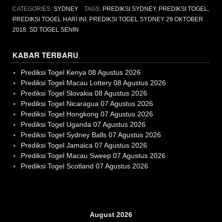
CATEGORIES:
SYDNEY
TAGS:
PREDIKSI SYDNEY
,
PREDIKSI TOGEL
,
PREDIKSI TOGEL HARI INI
,
PREDIKSI TOGEL SYDNEY 29 OKTOBER
2018
,
SD TOGEL SENIN
KABAR TERBARU
Prediksi Togel Kenya 08 Agustus 2026
Prediksi Togel Macau Lottery 08 Agustus 2026
Prediksi Togel Slovakia 08 Agustus 2026
Prediksi Togel Nicaragua 07 Agustus 2026
Prediksi Togel Hongkong 07 Agustus 2026
Prediksi Togel Uganda 07 Agustus 2026
Prediksi Togel Sydney Balls 07 Agustus 2026
Prediksi Togel Jamaica 07 Agustus 2026
Prediksi Togel Macau Sweep 07 Agustus 2026
Prediksi Togel Scotland 07 Agustus 2026
Slot Gacor
August 2026