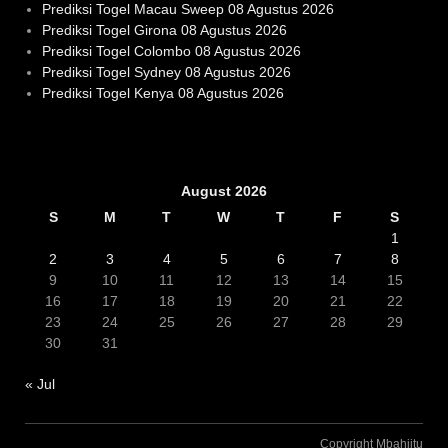
Prediksi Togel Macau Sweep 08 Agustus 2026
Prediksi Togel Girona 08 Agustus 2026
Prediksi Togel Colombo 08 Agustus 2026
Prediksi Togel Sydney 08 Agustus 2026
Prediksi Togel Kenya 08 Agustus 2026
Slot Gacor
August 2026
S
M
T
W
T
F
S
1
2
3
4
5
6
7
8
9
10
11
12
13
14
15
16
17
18
19
20
21
22
23
24
25
26
27
28
29
30
31
« Jul
Copyright Mbahjitu