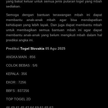
yang bakal keluar untuk semua jenis putaran togel yang mbah
sediakan.
Semoga dengan bantuan terawangan mbah ini dapat
membantu anak-anak mbah agar bisa mendapatkan
kehidupan yang lebih layak. Dan juga dapat membantu mbah
untuk membagikan semua bantuan mbah ini agar dapat
membantu anak-anak yang belum mengikuti mbah dalam hal
prediksi angka ini.
Prediksi
Togel Slovakia
05 Agu 2025
ANGKA MAIN : 856
COLOK BEBAS : 5/6
KEPALA : 356
EKOR : 7256
BBFS : 837256
TOP TOGEL 2D
46 49 41 45 42 64 69 61 65 62