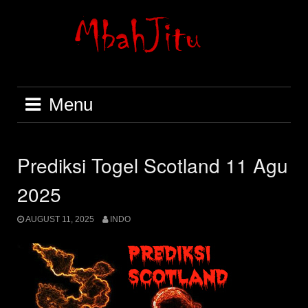
Skip
to
content
Menu
Prediksi Togel Scotland 11 Agu
2025
AUGUST 11, 2025
INDO