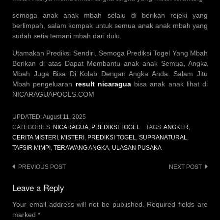
semoga anak anak mbah selalu di berikan rejeki yang
berlimpah, salam kompak untuk semua anak anak mbah yang
sudah setia temani mbah dari dulu.
Utamakan Prediksi Sendiri, Semoga Prediksi Togel
Yang Mbah
Berikan di atas Dapat Membantu anak anak Semua, Angka
Mbah Juga Bisa Di Kolab Dengan Angka Anda. Salam Jitu
Mbah pengeluaran
result nicaragua
bisa anak anak lihat di
NICARAGUAPOOLS.COM
UPDATED:
August 11, 2025
CATEGORIES:
NICARAGUA
,
PREDIKSI TOGEL
TAGS:
ANGKER
,
CERITA MISTERI
,
MISTERI
,
PREDIKSI TOGEL
,
SUPRANATURAL
,
TAFSIR MIMPI
,
TERAWANG ANGKA
,
ULASAN PUSAKA
Post
PREVIOUS POST
NEXT POST
navigation
Leave a Reply
Your email address will not be published.
Required fields are
marked
*