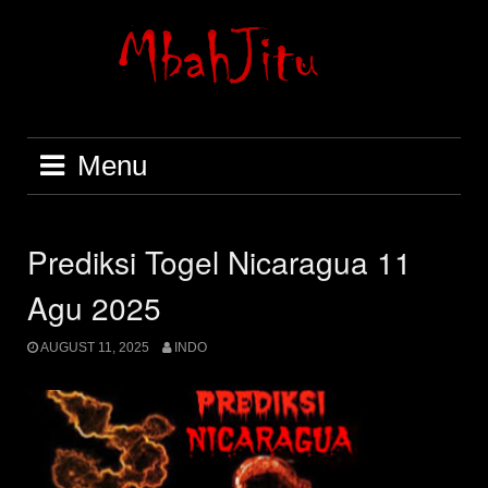
Skip
to
content
Menu
Prediksi Togel Nicaragua 11
Agu 2025
AUGUST 11, 2025
INDO