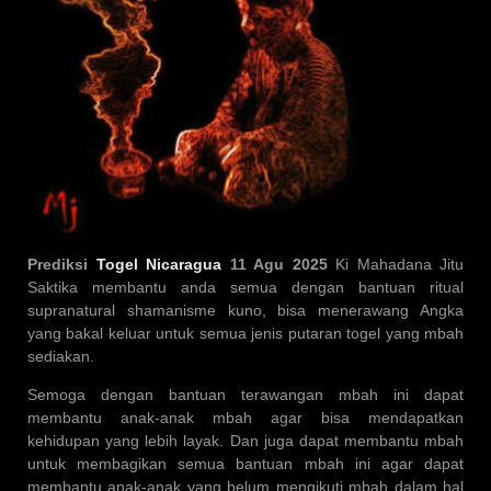
Prediksi
Togel Nicaragua
11 Agu 2025
Ki Mahadana Jitu
Saktika membantu anda semua dengan bantuan ritual
supranatural shamanisme kuno, bisa menerawang Angka
yang bakal keluar untuk semua jenis putaran togel yang mbah
sediakan.
Semoga dengan bantuan terawangan mbah ini dapat
membantu anak-anak mbah agar bisa mendapatkan
kehidupan yang lebih layak. Dan juga dapat membantu mbah
untuk membagikan semua bantuan mbah ini agar dapat
membantu anak-anak yang belum mengikuti mbah dalam hal