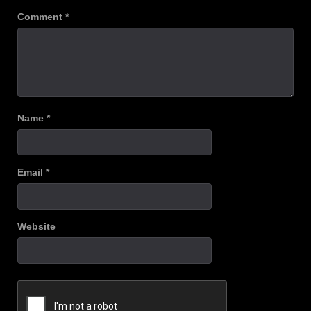
Comment
*
Name
*
Email
*
Website