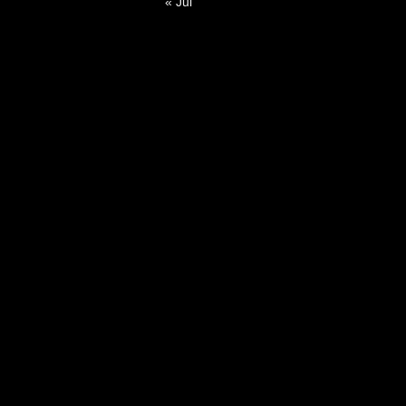
« Jul