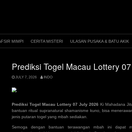
AFSIR MIMPI
CERITA MISTERI
ULASAN PUSAKA & BATU AKIK
Prediksi Togel Macau Lottery 07
JULY 7, 2026
INDO
Prediksi Togel Macau Lottery 07 July 2026
Ki Mahadana Ji
bantuan ritual supranatural shamanisme kuno, bisa menerawa
jenis putaran togel yang mbah sediakan.
Semoga dengan bantuan terawangan mbah ini dapat m