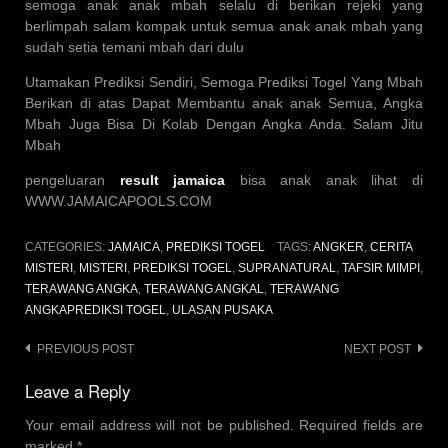
semoga anak anak mbah selalu di berikan rejeki yang
berlimpah salam kompak untuk semua anak anak mbah yang
sudah setia temani mbah dari dulu
Utamakan Prediksi Sendiri, Semoga Prediksi Togel Yang Mbah
Berikan di atas Dapat Membantu anak anak Semua, Angka
Mbah Juga Bisa Di Kolab Dengan Angka Anda. Salam Jitu
Mbah
pengeluaran
result jamaica
bisa anak anak lihat di
WWW.JAMAICAPOOLS.COM
CATEGORIES:
JAMAICA
,
PREDIKSI TOGEL
TAGS:
ANGKER
,
CERITA
MISTERI
,
MISTERI
,
PREDIKSI TOGEL
,
SUPRANATURAL
,
TAFSIR MIMPI
,
TERAWANG ANGKA
,
TERAWANG ANGKAL
,
TERAWANG
ANGKAPREDIKSI TOGEL
,
ULASAN PUSAKA
Post
PREVIOUS POST
NEXT POST
navigation
Leave a Reply
Your email address will not be published.
Required fields are
marked
*