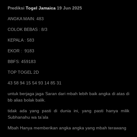
Prediksi
Togel Jamaica
19 Jun 2025
ANGKA MAIN: 483
COLOK BEBAS : 8/3
KEPALA : 583
EKOR : 9183
BBFS: 459183
TOP TOGEL 2D
43 58 94 15 54 93 14 85 31
untuk berjaga jaga Saran dari mbah lebih baik angka di atas di
bb alias bolak balik.
tidak ada yang pasti di dunia ini, yang pasti hanya milik
Subhanahu wa ta’ala
Mbah Hanya memberikan angka angka yang mbah terawang