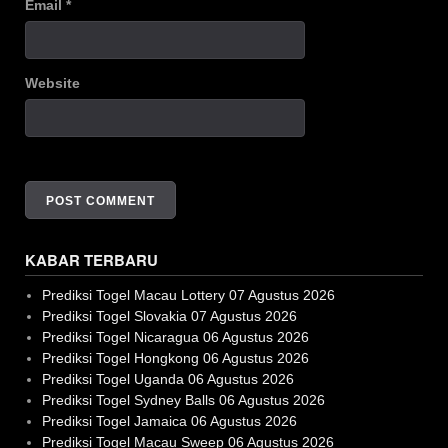
Email
*
Website
KABAR TERBARU
Prediksi Togel Macau Lottery 07 Agustus 2026
Prediksi Togel Slovakia 07 Agustus 2026
Prediksi Togel Nicaragua 06 Agustus 2026
Prediksi Togel Hongkong 06 Agustus 2026
Prediksi Togel Uganda 06 Agustus 2026
Prediksi Togel Sydney Balls 06 Agustus 2026
Prediksi Togel Jamaica 06 Agustus 2026
Prediksi Togel Macau Sweep 06 Agustus 2026